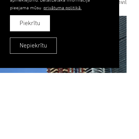
Ģenerālbūvnieks
Mount Anvil
pieejama mūsu
privātuma politikā.
Piekrītu
Nepiekrītu
Canary Wharf rajonu Londonā papildina 32
stāvu augsta dzīvojamā ēka, kuras fasāde top
mūsu Aile Grupa ražotnē Liepājā.