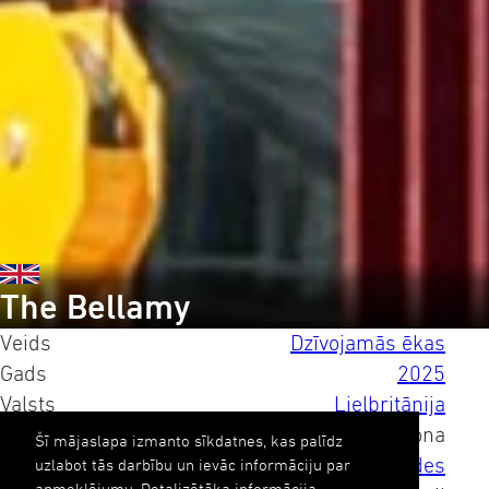
The Bellamy
Veids
Dzīvojamās ēkas
Gads
2025
Valsts
Lielbritānija
Pilsēta
Londona
Šī mājaslapa izmanto sīkdatnes, kas palīdz
Kompetences
Fasādes
uzlabot tās darbību un ievāc informāciju par
apmeklējumu. Detalizētāka informācija