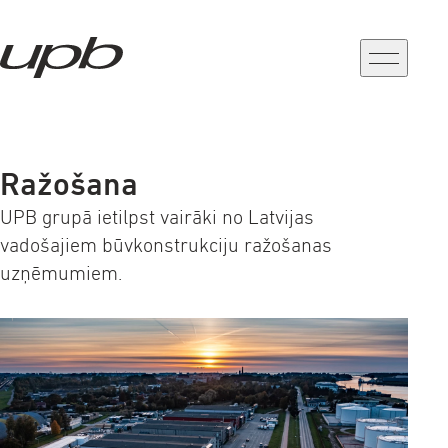
a-
a+
Ražošana
UPB grupā ietilpst vairāki no Latvijas
vadošajiem būvkonstrukciju ražošanas
uzņēmumiem.