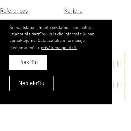
References
Karjera
Sertifikāti
Ilgtspēja
Šī mājaslapa izmanto sīkdatnes, kas palīdz
uzlabot tās darbību un ievāc informāciju par
Kontakti
apmeklējumu. Detalizētāka informācija
pieejama mūsu
privātuma politikā.
Piekrītu
Sazināties
upb(abols)upb.lv
Nepiekrītu
+371 6348 9333
Kontakti
Privātuma politika
© 2026. UPB AS.
Visas tiesības aizsargātas.