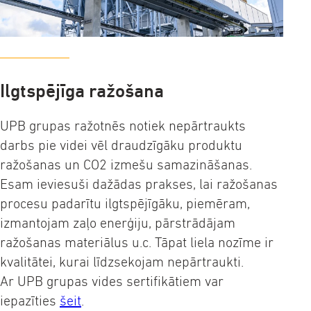
Ilgtspējīga ražošana
UPB grupas ražotnēs notiek nepārtraukts
darbs pie videi vēl draudzīgāku produktu
ražošanas un CO2 izmešu samazināšanas.
Esam ieviesuši dažādas prakses, lai ražošanas
procesu padarītu ilgtspējīgāku, piemēram,
izmantojam zaļo enerģiju, pārstrādājam
ražošanas materiālus u.c. Tāpat liela nozīme ir
kvalitātei, kurai līdzsekojam nepārtraukti.
Ar UPB grupas vides sertifikātiem var
iepazīties
šeit
.