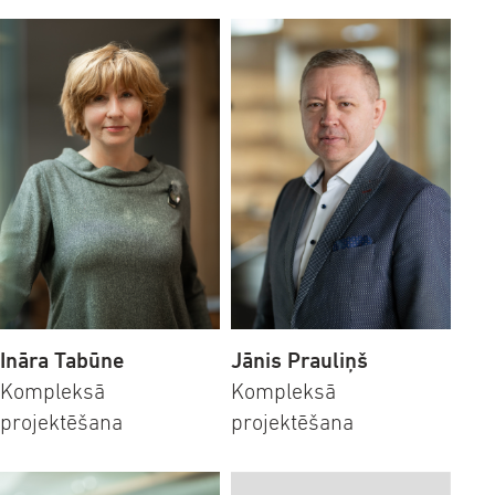
Ināra Tabūne
Jānis Prauliņš
Kompleksā
Kompleksā
projektēšana
projektēšana