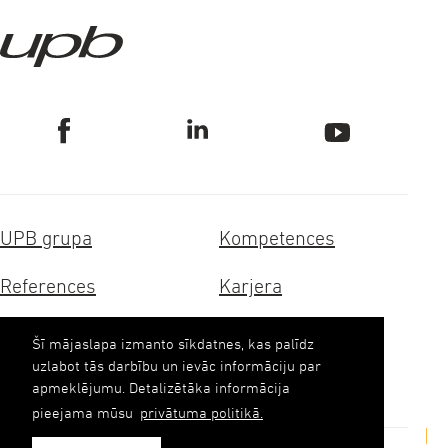
UPB grupa
Kompetences
References
Karjera
Sertifikāti
Ilgtspēja
Šī mājaslapa izmanto sīkdatnes, kas palīdz
uzlabot tās darbību un ievāc informāciju par
Kontakti
apmeklējumu. Detalizētāka informācija
pieejama mūsu
privātuma politikā.