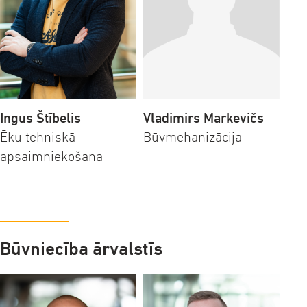
Ingus Štībelis
Vladimirs Markevičs
Ēku tehniskā
Būvmehanizācija
apsaimniekošana
Būvniecība ārvalstīs