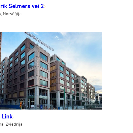
rik Selmers vei 2
o, Norvēģija
 Link
a, Zviedrija