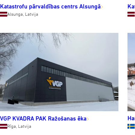
Katastrofu pārvaldības centrs Alsungā
Ka
Alsunga, Latvija
Ha
VGP KVADRA PAK Ražošanas ēka
Rīga, Latvija