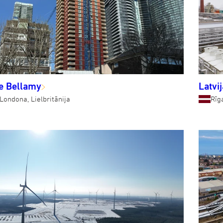
e Bellamy
Latvi
Londona, Lielbritānija
Rīga