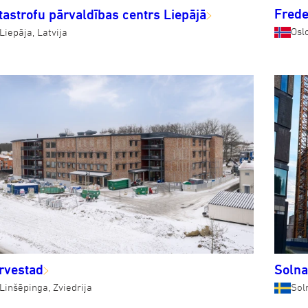
Frede
tastrofu pārvaldības centrs Liepājā
Osl
Liepāja, Latvija
rvestad
Solna
Linšēpinga, Zviedrija
Soln