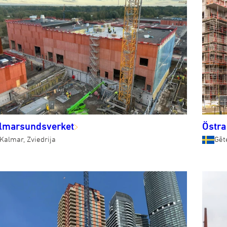
lmarsundsverket
Östra
Kalmar, Zviedrija
Gēt