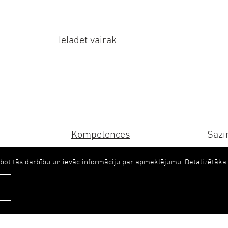
Ielādēt vairāk
Kompetences
Sazi
Karjera
upb(
abot tās darbību un ievāc informāciju par apmeklējumu. Detalizētā
+371
Ilgtspēja