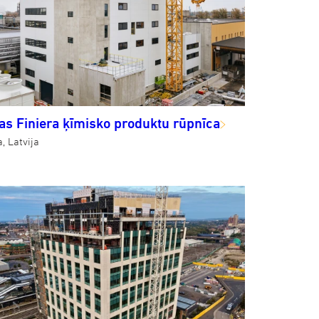
jas Finiera ķīmisko produktu rūpnīca
, Latvija