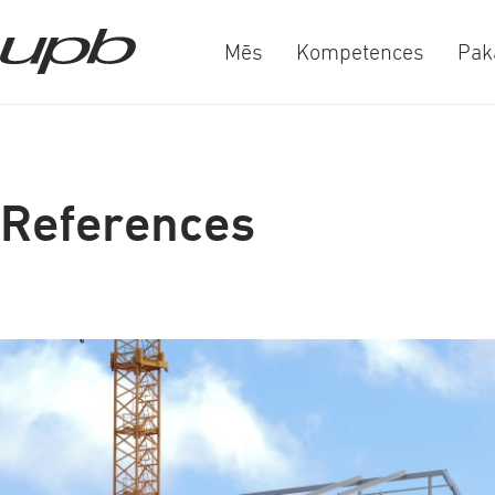
Mēs
Kompetences
Pak
a-
a+
References