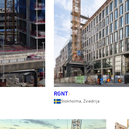
RGNT
Stokholma, Zviedrija