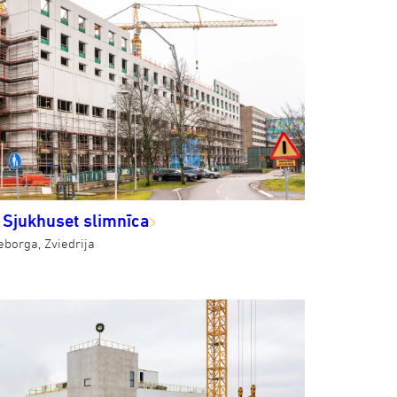
 Sjukhuset slimnīca
eborga, Zviedrija