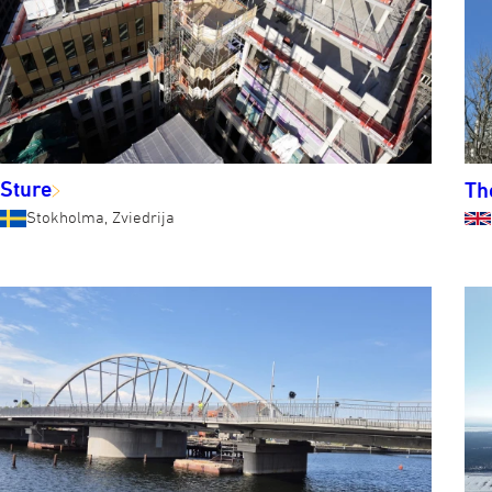
Sture
Th
Stokholma, Zviedrija