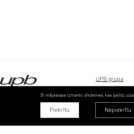
UPB grupa
References
Šī mājaslapa izmanto sīkdatnes, kas palīdz uzl
Sertifikāti
Piekrītu
Nepiekrītu
Kontakti