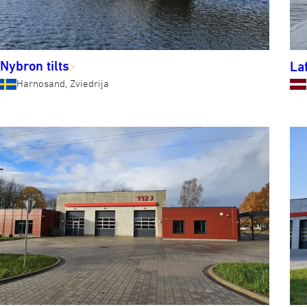
Nybron tilts
La
Harnosand, Zviedrija