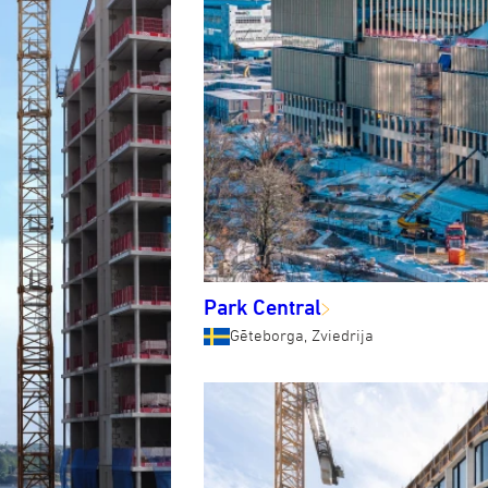
Park Central
Gēteborga, Zviedrija