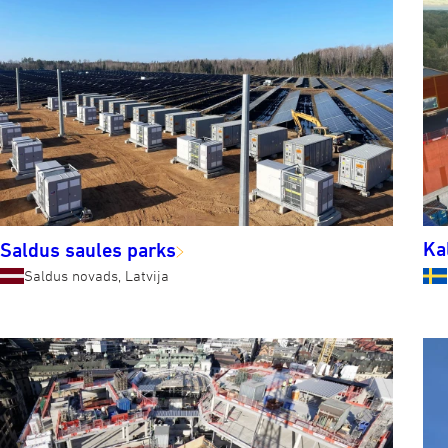
Ka
Saldus saules parks
Saldus novads, Latvija