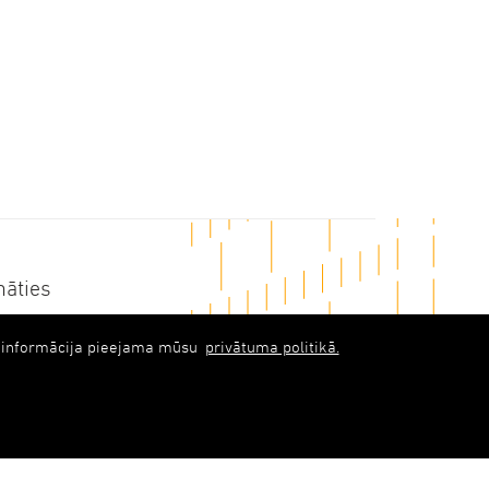
nāties
abols)upb.lv
ka informācija pieejama mūsu
privātuma politikā.
 6348 9333