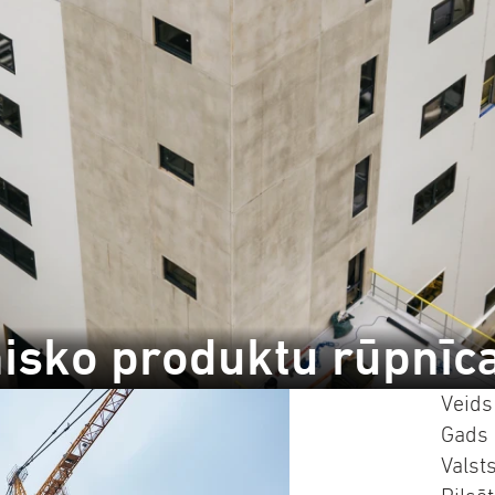
misko produktu rūpnīc
Veids
Gads
Valst