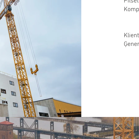
Pilsē
Komp
Klien
Ģener