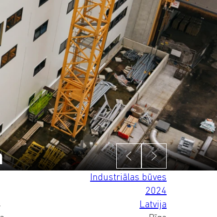
a
Industriālas būves
2024
s
Latvija