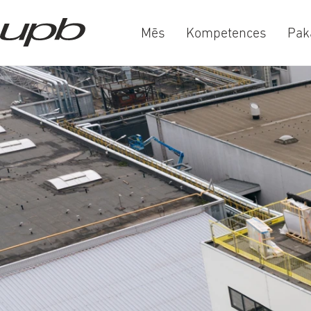
Mēs
Kompetences
Pak
a-
a+