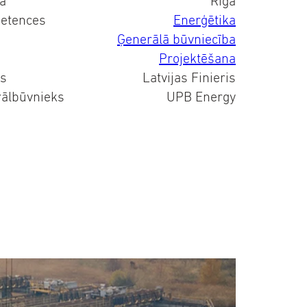
ta
Rīga
etences
Enerģētika
Ģenerālā būvniecība
Projektēšana
ts
Latvijas Finieris
ālbūvnieks
UPB Energy