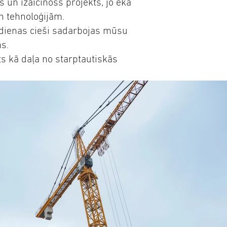
s un izaicinošs projekts, jo ēka
n tehnoloģijām.
s dienas cieši sadarbojas mūsu
s.
ts kā daļa no starptautiskās