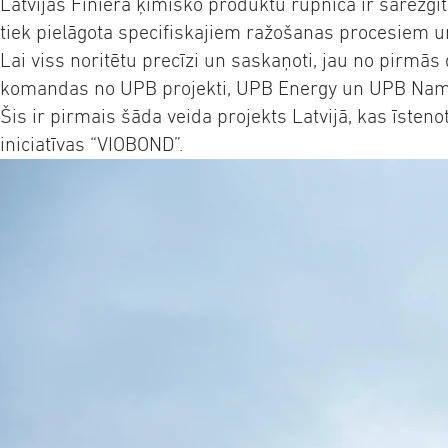
Latvijas Finiera ķīmisko produktu rūpnīca ir sarežģīt
tiek pielāgota specifiskajiem ražošanas procesiem u
Lai viss noritētu precīzi un saskaņoti, jau no pirmā
komandas no UPB projekti, UPB Energy un UPB Nam
Šis ir pirmais šāda veida projekts Latvijā, kas īsteno
iniciatīvas “VIOBOND”.