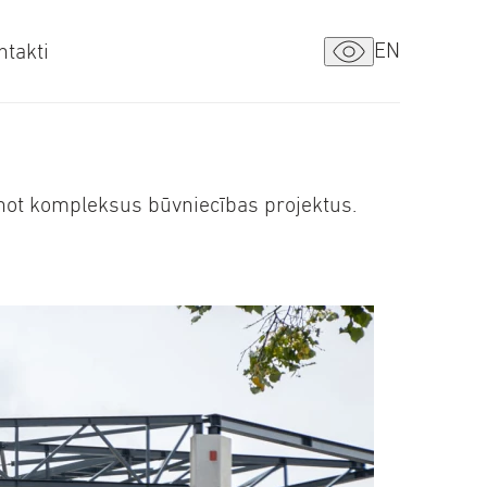
EN
ntakti
tenot kompleksus būvniecības projektus.