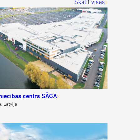
Skatīt visas
niecības centrs SĀGA
, Latvija