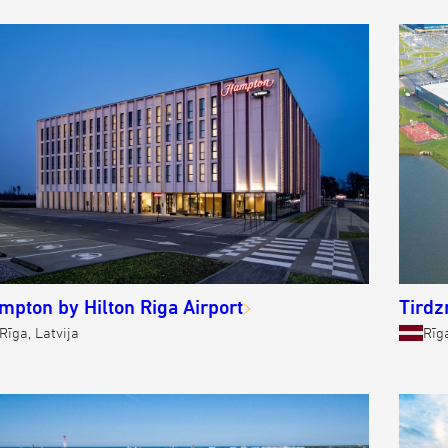
mpton by Hilton Riga Airport
Tirdz
Rīga, Latvija
Rīga