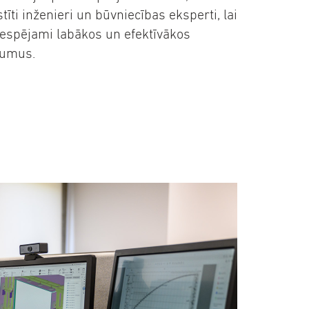
tīti inženieri un būvniecības eksperti, lai
iespējami labākos un efektīvākos
jumus.