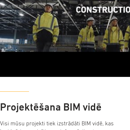
Projektēšana BIM vidē
Visi mūsu projekti tiek izstrādāti BIM vidē, kas