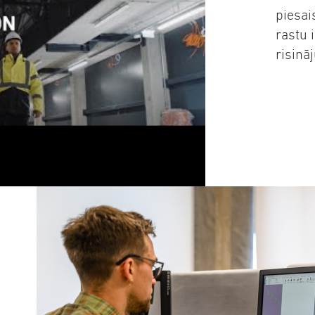
piesais
rastu 
risinā