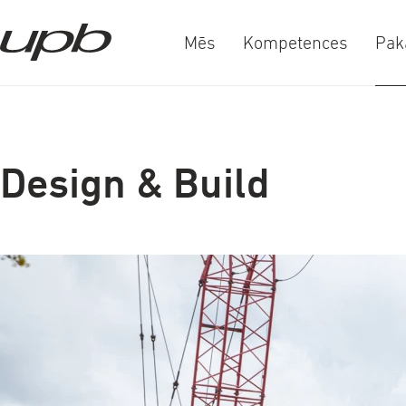
Mēs
Kompetences
Pak
a-
a+
Design & Build