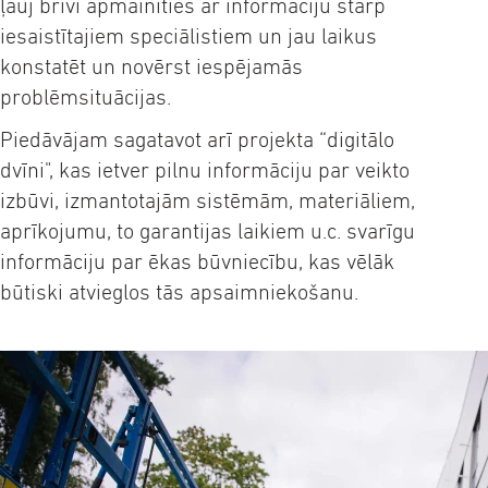
ļauj brīvi apmainīties ar informāciju starp
iesaistītajiem speciālistiem un jau laikus
konstatēt un novērst iespējamās
problēmsituācijas.
Piedāvājam sagatavot arī projekta “digitālo
dvīni", kas ietver pilnu informāciju par veikto
izbūvi, izmantotajām sistēmām, materiāliem,
aprīkojumu, to garantijas laikiem u.c. svarīgu
informāciju par ēkas būvniecību, kas vēlāk
būtiski atvieglos tās apsaimniekošanu.