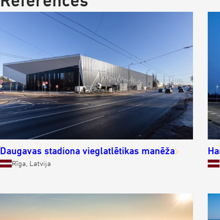
References
Daugavas stadiona vieglatlētikas manēža
Ha
Rīga, Latvija