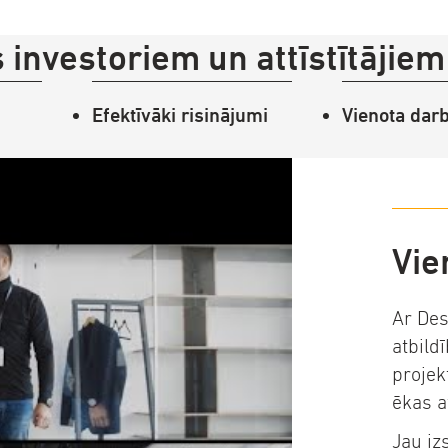
 investoriem un attīstītājiem
Efektīvāki risinājumi
Vienota dar
Vie
Ar Des
atbild
projek
ēkas a
Jau iz