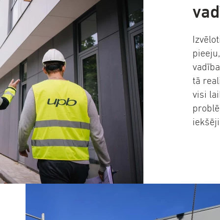
vad
Izvēlo
pieeju
vadība
tā rea
visi la
problē
iekšēji