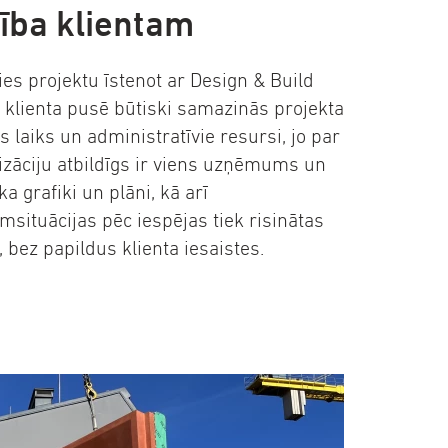
ība klientam
ties projektu īstenot ar Design & Build
, klienta pusē būtiski samazinās projekta
s laiks un administratīvie resursi, jo par
lizāciju atbildīgs ir viens uzņēmums un
ika grafiki un plāni, kā arī
msituācijas pēc iespējas tiek risinātas
, bez papildus klienta iesaistes.