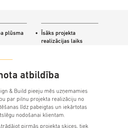
ba plūsma
Īsāks projekta
realizācijas laiks
nota atbildība
ign & Build pieeju mēs uzņemamies
ību par pilnu projekta realizāciju no
tēšanas līdz pabeigtas un iekārtotas
tslēgu nodošanai klientam.
strādājot pirmās projekta skices, tiek