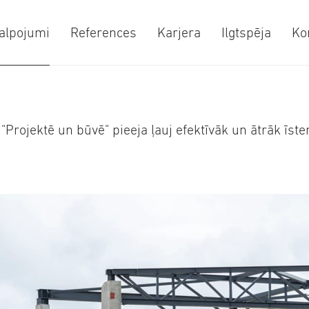
alpojumi
References
Karjera
Ilgtspēja
Ko
"Projektē un būvē" pieeja ļauj efektīvāk un ātrāk īs