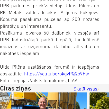
UPB padomes priekšsēdētājs Uldis Pīlēns un
RK Metāls valdes loceklis Artjoms Fokejevs.
Kopumā pasākumā pulcējās ap 200 nozares
pārstāvju un interesentu.
Pasākuma ietvaros 50 dalībnieki viesojās arī
UPB Industriālajā parkā Liepājā, lai klātienē
iepazītos ar uzņēmuma darbību, attīstību un
nākotnes iespējām.
Ulda Pīlēna uzstāšanos forumā ir iespējams
apskatīt te:
https://youtu.be/okgvPQQo9Fw
Foto: Liepājas Valsts tehnikums, LIAA
Citas ziņas
Skatīt visas