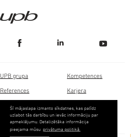
UPB grupa
Kompetences
References
Karjera
Sertifikāti
Ilgtspēja
Šī mājaslapa izmanto sīkdatnes, kas palīdz
uzlabot tās darbību un ievāc informāciju par
Kontakti
apmeklējumu. Detalizētāka informācija
pieejama mūsu
privātuma politikā.