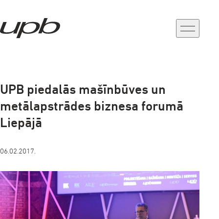
a-
a+
UPB piedalās mašīnbūves un
metālapstrādes biznesa forumā
Liepājā
06.02.2017.