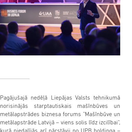
Pagājušajā nedēļā Liepājas Valsts tehnikumā
norisinājās starptautiskais mašīnbūves un
metālapstrādes biznesa forums "Mašīnbūve un
metālapstrāde Latvijā – viens solis līdz izcilībai",
kurā piedalījās arī pārstāvji no UPB holdinga –