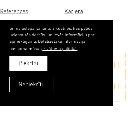
References
Karjera
Sertifikāti
Ilgtspēja
Šī mājaslapa izmanto sīkdatnes, kas palīdz
uzlabot tās darbību un ievāc informāciju par
Kontakti
apmeklējumu. Detalizētāka informācija
pieejama mūsu
privātuma politikā.
Piekrītu
Sazināties
upb(abols)upb.lv
Nepiekrītu
+371 6348 9333
Kontakti
Privātuma politika
© 2026. UPB AS.
Visas tiesības aizsargātas.