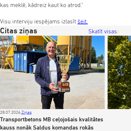
kas meklē, kādreiz kaut ko atrod."
Visu interviju iespējams izlasīt
šeit.
Citas ziņas
Skatīt visas
28.07.2026.
Ziņas
Z
Transportbetons MB ceļojošais kvalitātes
kauss nonāk Saldus komandas rokās