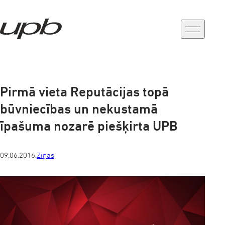
a-
a+
Pirmā vieta Reputācijas topā
būvniecības un nekustamā
īpašuma nozarē piešķirta UPB
09.06.2016.
Ziņas