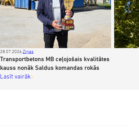
28.07.2026.
Ziņas
Z
Transportbetons MB ceļojošais kvalitātes
kauss nonāk Saldus komandas rokās
Lasīt vairāk