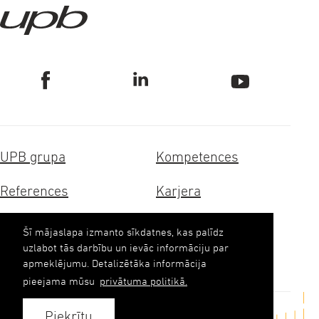
UPB grupa
Kompetences
References
Karjera
Sertifikāti
Ilgtspēja
Šī mājaslapa izmanto sīkdatnes, kas palīdz
uzlabot tās darbību un ievāc informāciju par
Kontakti
apmeklējumu. Detalizētāka informācija
pieejama mūsu
privātuma politikā.
Piekrītu