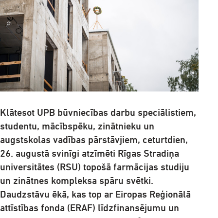
Klātesot UPB
būvniecības darbu speciālistiem,
studentu, mācībspēku, zinātnieku un
augstskolas vadības pārstāvjiem, ceturtdien,
26. augustā svinīgi atzīmēti Rīgas Stradiņa
universitātes (RSU) topošā farmācijas studiju
un zinātnes kompleksa spāru svētki.
Daudzstāvu ēkā, kas top ar Eiropas Reģionālā
attīstības fonda (ERAF) līdzfinansējumu un