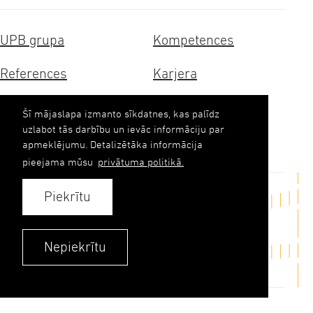
UPB grupa
Kompetences
References
Karjera
Sertifikāti
Ilgtspēja
Šī mājaslapa izmanto sīkdatnes, kas palīdz
uzlabot tās darbību un ievāc informāciju par
Kontakti
apmeklējumu. Detalizētāka informācija
pieejama mūsu
privātuma politikā.
Piekrītu
Sazināties
upb(abols)upb.lv
Nepiekrītu
+371 6348 9333