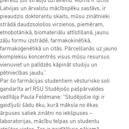
pieredz ļoti strauju uzrāvienu. Mums ir izcils
Latvijas un ārvalstu mācībspēku sastāvs, ir
pieaudzis doktorantu skaits, mūsu zinātnieki
strādā daudzsološos virzienos, piemēram,
etnobotānikā, biomateriālu attīstīšanā, jaunu
zāļu formu izstrādē, farmakokinētikā,
farmakoģenētikā un citās. Pārcelšanās uz jauno
kompleksu koncentrēs visus mūsu resursus
vienuviet un palīdzēs kāpināt studiju un
pētniecības jaudu.”
Par šo farmācijas studentiem vēsturisko soli
gandarīta arī RSU Studējošo pašpārvaldes
vadītāja Paula Feldmane: “Studējošie ilgi ir
gaidījuši šādu ēku, kurā māksla no ēkas
ārpuses satiek zinātni no iekšpuses –
laboratorijas, mācību telpas un studentu