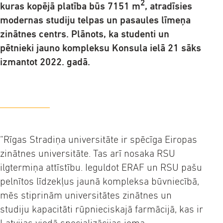
2
kuras kopējā platība būs 7151 m
, atradīsies
modernas studiju telpas un pasaules līmeņa
zinātnes centrs. Plānots, ka studenti un
pētnieki jauno kompleksu Konsula ielā 21 sāks
izmantot 2022. gadā.
“Rīgas Stradiņa universitāte ir spēcīga Eiropas
zinātnes universitāte. Tas arī nosaka RSU
ilgtermiņa attīstību. Ieguldot ERAF un RSU pašu
pelnītos līdzekļus jaunā kompleksa būvniecībā,
mēs stiprinām universitātes zinātnes un
studiju kapacitāti rūpnieciskajā farmācijā, kas ir