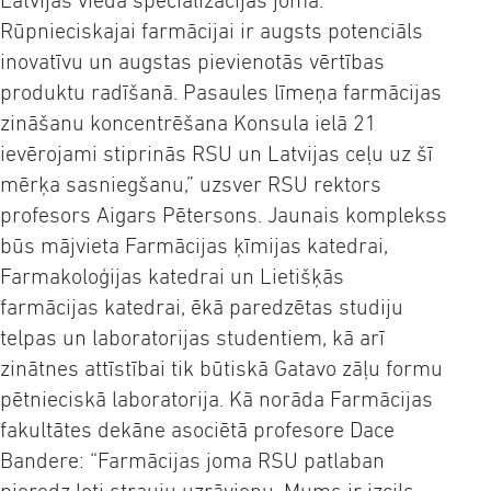
Latvijas viedā specializācijas joma.
Rūpnieciskajai farmācijai ir augsts potenciāls
inovatīvu un augstas pievienotās vērtības
produktu radīšanā. Pasaules līmeņa farmācijas
zināšanu koncentrēšana Konsula ielā 21
ievērojami stiprinās RSU un Latvijas ceļu uz šī
mērķa sasniegšanu,” uzsver RSU rektors
profesors Aigars Pētersons. Jaunais komplekss
būs mājvieta Farmācijas ķīmijas katedrai,
Farmakoloģijas katedrai un Lietišķās
farmācijas katedrai, ēkā paredzētas studiju
telpas un laboratorijas studentiem, kā arī
zinātnes attīstībai tik būtiskā Gatavo zāļu formu
pētnieciskā laboratorija. Kā norāda Farmācijas
fakultātes dekāne asociētā profesore Dace
Bandere: “Farmācijas joma RSU patlaban