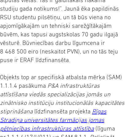
atpūtas vietas. Tas ir gaidītākais nākamā
studiju gada notikums!”. Jaunā ēka papildinās
RSU studentu pilsētiņu, un tā būs viena no
apjomīgākajām un tehniski sarežģītākajām
būvēm, kas tapusi augstskolas 70 gadu ilgajā
vēsturē. Būvniecības darbu līgumcena ir
8 468 500 eiro (neskaitot PVN), un no tās teju
puse ir ERAF līdzfinansēta.
Objekts top ar specifiskā atbalsta mērķa (SAM)
1.1.1.4 pasākuma
P&A infrastruktūras
attīstīšana viedās specializācijas jomās un
zinātnisko institūciju institucionālās kapacitātes
stiprināšana
līdzfinansēta projekta
Rīgas
Stradiņa universitātes farmācijas jomas
pētniecības infrastruktūras attīstība
(līguma