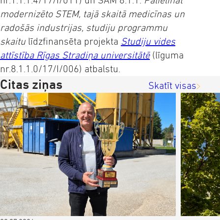
nr.1.1.1.4/17/I/011) un SAM 8.1.1.
Palielināt
modernizēto STEM, tajā skaitā medicīnas un
radošās industrijas, studiju programmu
skaitu
līdzfinansēta projekta
Studiju vides
attīstība Rīgas Stradiņa universitātē
(līguma
nr.8.1.1.0/17/I/006) atbalstu.
Citas ziņas
Skatīt visas