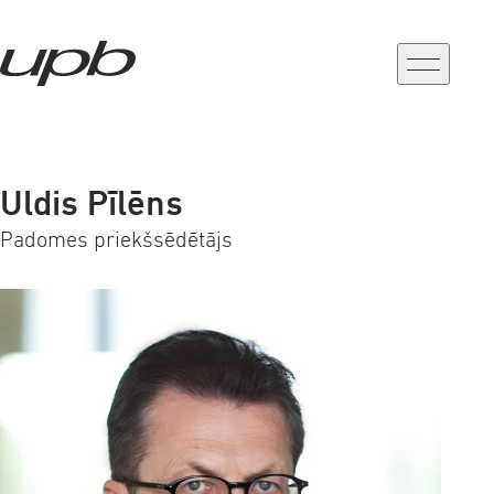
a-
a+
Uldis Pīlēns
Padomes priekšsēdētājs