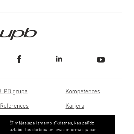
UPB grupa
Kompetences
References
Karjera
Sertifikāti
Ilgtspēja
Šī mājaslapa izmanto sīkdatnes, kas palīdz
uzlabot tās darbību un ievāc informāciju par