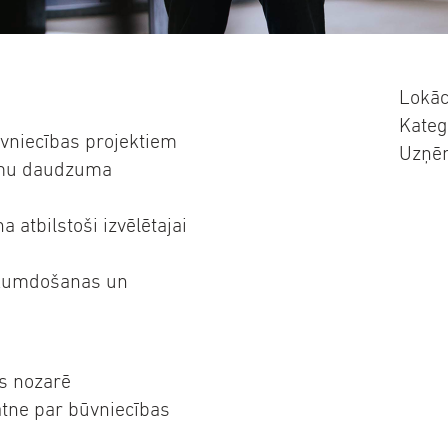
Lokāc
Kateg
ūvniecības projektiem
Uzņē
smu daudzuma
atbilstoši izvēlētajai
ikumdošanas un
as nozarē
ratne par būvniecības