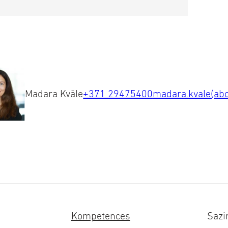
aktinformāciju uz
uma anketu zemāk.
Madara Kvāle
+371 29475400
madara.kvale(abo
Kompetences
Sazi