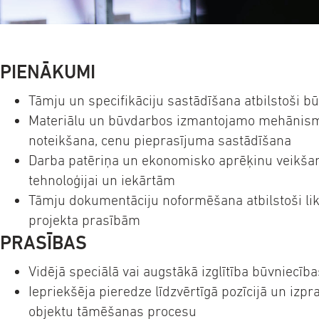
PIENĀKUMI
Tāmju un specifikāciju sastādīšana atbilstoši b
Materiālu un būvdarbos izmantojamo mehāni
noteikšana, cenu pieprasījuma sastādīšana
Darba patēriņa un ekonomisko aprēķinu veikšana 
tehnoloģijai un iekārtām
Tāmju dokumentāciju noformēšana atbilstoši l
projekta prasībām
PRASĪBAS
Vidējā speciālā vai augstākā izglītība būvniecīb
Iepriekšēja pieredze līdzvērtīgā pozīcijā un izp
objektu tāmēšanas procesu