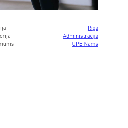
ija
Rīga
orija
Administrācija
mums
UPB Nams