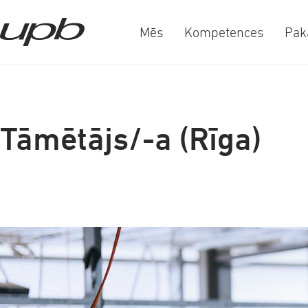
Mēs
Kompetences
Pak
a-
a+
Tāmētājs/-a (Rīga)