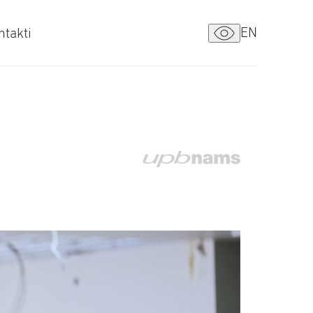
EN
ntakti