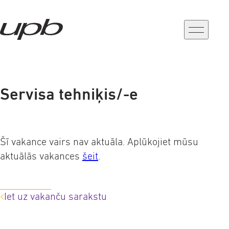
a-
a+
Servisa tehniķis/-e
Šī vakance vairs nav aktuāla. Aplūkojiet mūsu
aktuālās vakances
šeit
.
Iet uz vakanču sarakstu