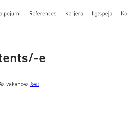
alpojumi
References
Karjera
Ilgtspēja
Ko
tents/-e
ālās vakances
šeit
.