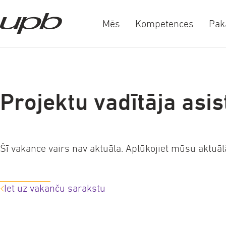
Mēs
Kompetences
Pak
a-
a+
Projektu vadītāja asis
Šī vakance vairs nav aktuāla. Aplūkojiet mūsu aktu
Iet uz vakanču sarakstu