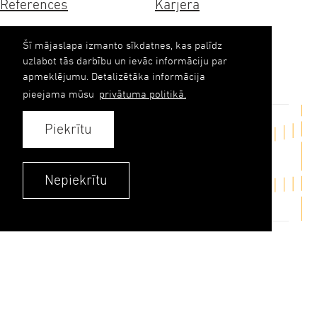
References
Karjera
Sertifikāti
Ilgtspēja
Šī mājaslapa izmanto sīkdatnes, kas palīdz
uzlabot tās darbību un ievāc informāciju par
Kontakti
apmeklējumu. Detalizētāka informācija
pieejama mūsu
privātuma politikā.
Piekrītu
Sazināties
upb(abols)upb.lv
Nepiekrītu
+371 6348 9333
Kontakti
Privātuma politika
© 2026. UPB AS.
Visas tiesības aizsargātas.