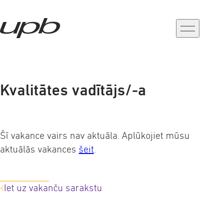
a-
a+
Kvalitātes vadītājs/-a
Šī vakance vairs nav aktuāla. Aplūkojiet mūsu
aktuālās vakances
šeit
.
Iet uz vakanču sarakstu