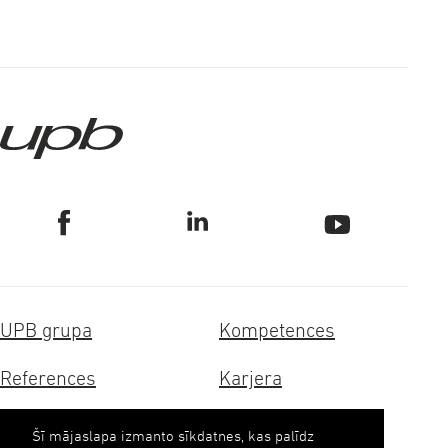
UPB grupa
Kompetences
References
Karjera
Sertifikāti
Ilgtspēja
Šī mājaslapa izmanto sīkdatnes, kas palīdz