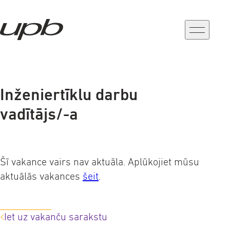
a-
a+
Inženiertīklu darbu
vadītājs/-a
Šī vakance vairs nav aktuāla. Aplūkojiet mūsu
aktuālās vakances
šeit
.
Iet uz vakanču sarakstu