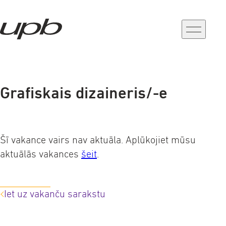
a-
a+
Grafiskais dizaineris/-e
Šī vakance vairs nav aktuāla. Aplūkojiet mūsu
aktuālās vakances
šeit
.
Iet uz vakanču sarakstu