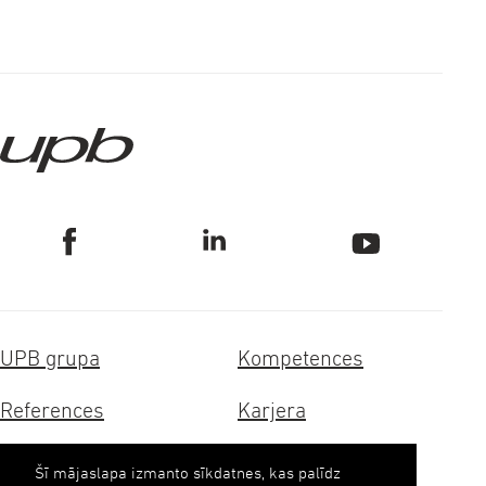
UPB grupa
Kompetences
References
Karjera
Sertifikāti
Ilgtspēja
Šī mājaslapa izmanto sīkdatnes, kas palīdz