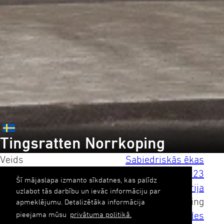
Tingsratten Norrkoping
Veids
Sabiedriskās ēkas
Gads
2023
Šī mājaslapa izmanto sīkdatnes, kas palīdz
Valsts
Zviedrija
uzlabot tās darbību un ievāc informāciju par
Pilsēta
Norrkoping
apmeklējumu. Detalizētāka informācija
pieejama mūsu
privātuma politikā.
Kompetences
Fasādes