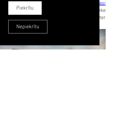
Karkasi
Piekrītu
Ģenerālbūvnieks
Serneke
Arhitekti
ON Arkitekter
Nepiekrītu