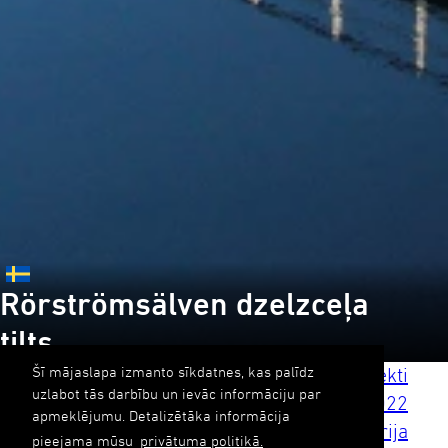
Rörströmsälven dzelzceļa
tilts
Šī mājaslapa izmanto sīkdatnes, kas palīdz
Veids
Infrastruktūras objekti
uzlabot tās darbību un ievāc informāciju par
Gads
2022
apmeklējumu. Detalizētāka informācija
Valsts
Zviedrija
pieejama mūsu
privātuma politikā.