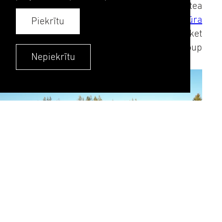
Pilsēta
Solleftea
Kompetences
Infrastruktūra
Piekrītu
Klients
Trafikverket
Ģenerālbūvnieks
Rover Group
Nepiekrītu