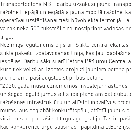
Transportbetons MB – darbu uzsākusi jauna transpo
ražotne Liepājā un iegādāta jauna mobilā ražotne, k
operatīvai uzstādīšanai tieši būvobjekta teritorijā. Taj
vairāk nekā 500 tūkstoši eiro, nostiprinot vadošās po
tirgū.
Nozīmīgs ieguldījums bijis arī Stiklu centra iekārtās
stikla pakešu izgatavošanas līnijā, kas ļauj paplašin
iespējas. Darbu sākusi arī Betona Pētījumu Centra la
kurā tiek veikti arī izpētes projekti jauniem betona 
piemēram, īpaši augstas stiprības betonam.
“2020. gadā mūsu uzņēmumos investējām astoņus mi
un šogad ieguldījumus attīstībā plānojam pat dubulto
ražošanas infrastruktūru un attīstot inovatīvus prod
mums ļaus saglabāt konkurētspēju, attīstīt jaunus b
virzienus un paplašināt tirgus ģeogrāfiju. Tas ir īpaši
kad konkurence tirgū saasinās,” papildina D.Bērziņš.