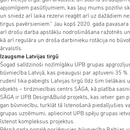
apjomīgiem pasūtījumiem, kas ļauj mums pozitīvi sk
un sniedz arī laika rezervi reaģēt arī uz dažādiem
tirgus pavērsieniem.” Jau kopš 2020. gada pavasara p
arī drošu darba apstākļu nodrošināšana ražotnēs un
kā arī regulāra un droša darbinieku rotācija no būv
ārvalstīs.
Izaugsme Latvijas tirgū
Šogad salīdzinoši nozīmīgāku UPB grupas apgrozīju
būvniecība Latvijā, kas pieaugusi par aptuveni 35 %.
rudenī tika pabeigts Latvijas tirgū līdz šim lielākais
objekts – tirdzniecības centrs SĀGA, kā platība sas
SĀGA ir UPB Design&Build projekts, kas ietver gan p
gan būvniecību, turklāt tā īstenošanā piedalījušies v
grupas uzņēmumi, apliecinot UPB spēju grupas ietva
īstenot kompleksus projektus.
Pērnā gada nogalē noslēgusies būvniecība Baltijas val