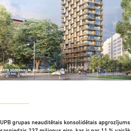
UPB grupas neauditētais konsolidētais apgrozījums
sasniedzis 237 miljonus eiro, kas ir par 11 % vairā