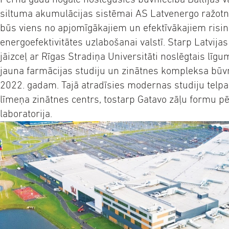
siltuma akumulācijas sistēmai AS Latvenergo ražotn
būs viens no apjomīgākajiem un efektīvākajiem ris
energoefektivitātes uzlabošanai valstī. Starp Latvija
jāizceļ ar Rīgas Stradiņa Universitāti noslēgtais līg
jauna farmācijas studiju un zinātnes kompleksa būvn
2022. gadam. Tajā atradīsies modernas studiju telp
līmeņa zinātnes centrs, tostarp Gatavo zāļu formu pē
laboratorija.