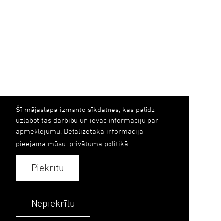
Šī mājaslapa izmanto sīkdatnes, kas palīdz
uzlabot tās darbību un ievāc informāciju par
apmeklējumu. Detalizētāka informācija
pieejama mūsu
privātuma politikā.
Piekrītu
Nepiekrītu