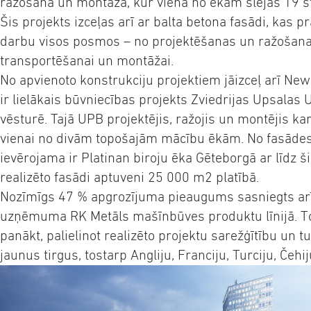
ražošana un montāža, kur viena no ēkām slejas 19 
Šis projekts izceļas arī ar balta betona fasādi, kas p
darbu visos posmos – no projektēšanas un ražošanas
transportēšanai un montāžai.
No apvienoto konstrukciju projektiem jāizceļ arī Ne
ir lielākais būvniecības projekts Zviedrijas Upsalas 
vēsturē. Tajā UPB projektējis, ražojis un montējis ka
vienai no divām topošajām mācību ēkām. No fasāde
ievērojama ir Platinan biroju ēka Gēteborgā ar līdz š
realizēto fasādi aptuveni 25 000 m2 platībā.
Nozīmīgs 47 % apgrozījuma pieaugums sasniegts ar
uzņēmuma RK Metāls mašīnbūves produktu līnijā. To
panākt, palielinot realizēto projektu sarežģītību un t
jaunus tirgus, tostarp Angliju, Franciju, Turciju, Čehij