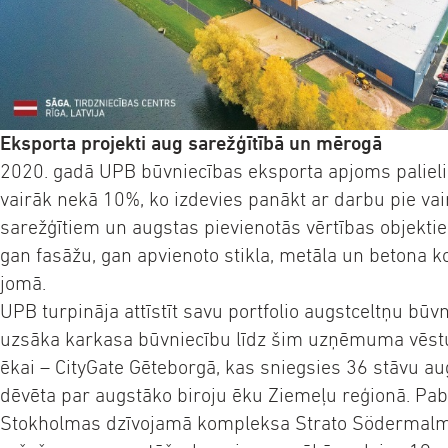
Eksporta projekti aug sarežģītībā un mērogā
2020. gadā UPB būvniecības eksporta apjoms palieli
vairāk nekā 10%, ko izdevies panākt ar darbu pie va
sarežģītiem un augstas pievienotās vērtības objekti
gan fasāžu, gan apvienoto stikla, metāla un betona k
jomā.
UPB turpināja attīstīt savu portfolio augstceltņu būv
uzsāka karkasa būvniecību līdz šim uzņēmuma vēstu
ēkai – CityGate Gēteborgā, kas sniegsies 36 stāvu a
dēvēta par augstāko biroju ēku Ziemeļu reģionā. Pab
Stokholmas dzīvojamā kompleksa Strato Södermal