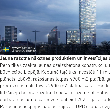
Jauna ražotne nākotnes produktiem un investīcijas a
Pērn tika uzsākta jaunas dzelzsbetona konstrukciju 
būvniecība Liepājā. Kopumā tajā tiks investēti 11 milj
plānots izbūvēt ražošanas telpas 4900 m2 platībā, g
produkcijas noliktavas 2900 m2 platībā, kā arī mode
līdzšinējo betona ražotni. Topošajā ražotnē plānotas
darbavietas, un to paredzēts pabeigt 2021. gada rud
Ražošanas iespējas paplašinājis arī UPB grupas u