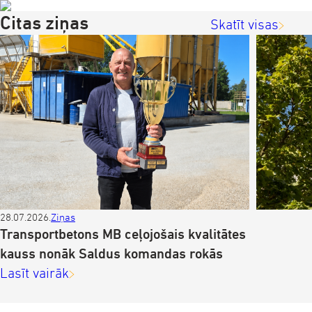
Citas ziņas
Skatīt visas
28.07.2026.
Ziņas
Z
Transportbetons MB ceļojošais kvalitātes
kauss nonāk Saldus komandas rokās
Lasīt vairāk