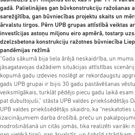
gadā. Palielinājies gan būvkonstrukciju ražošanas 
sarežģītība, gan būvniecības projektu skaits un mēr
ārvalstu tirgos. Pērn UPB grupas attīstībā veiktas a
investīcijas astoņu miljonu eiro apmērā, tostarp uz
dzelzsbetona konstrukciju ražotnes būvniecība Lie
pandēmijas režīmā
“Gada sākumā bija liela ārējā neskaidrība, un mums 
jāsagatavojas dažādiem situācijas attīstības scenārij
kopumā gadu izdevies noslēgt ar rekordaugstu apgr
gads UPB grupai ir bijis 30 gadu pastāvēšanas vēstu
veiksmīgākais, turklāt pēdējo piecu gadu laikā esa
pat dubultojuši,” stāsta UPB valdes priekšsēdētājs 
UPB valdes priekšsēdētājs skaidro, ka “neskatoties 
izaicinājumiem darba drošībā, preču un pakalpoju
nodrošināšanā un citās jomās, tika realizēti vairāki n
gan vietējā tirgū, gan ārvalstīs, un šobrīd strādājam 