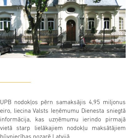
UPB nodokļos pērn samaksājis 4,95 miljonus
eiro, liecina Valsts Ieņēmumu Dienesta sniegtā
informācija, kas uzņēmumu ierindo pirmajā
vietā starp lielākajiem nodokļu maksātājiem
būvniecības nozarē Latvijā.