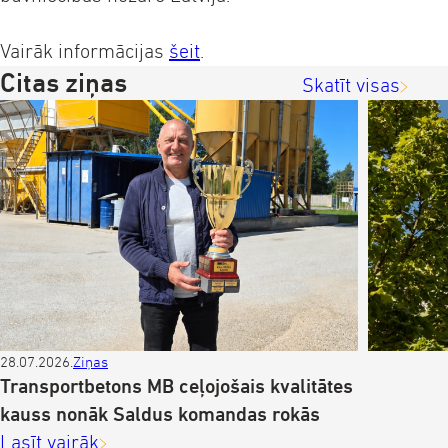
Vairāk informācijas
šeit
.
Citas ziņas
Skatīt visas
28.07.2026.
Ziņas
Z
Transportbetons MB ceļojošais kvalitātes
kauss nonāk Saldus komandas rokās
Lasīt vairāk