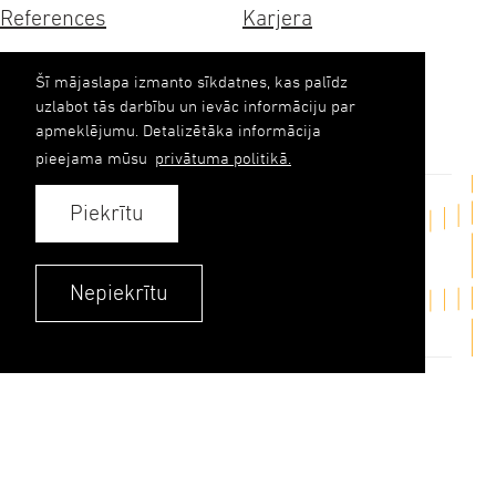
References
Karjera
Sertifikāti
Ilgtspēja
Šī mājaslapa izmanto sīkdatnes, kas palīdz
uzlabot tās darbību un ievāc informāciju par
Kontakti
apmeklējumu. Detalizētāka informācija
pieejama mūsu
privātuma politikā.
Piekrītu
Sazināties
upb(abols)upb.lv
Nepiekrītu
+371 6348 9333
Kontakti
Privātuma politika
© 2026. UPB AS.
Visas tiesības aizsargātas.