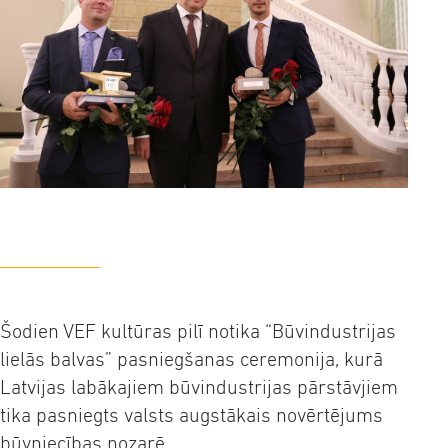
Šodien VEF kultūras pilī notika “Būvindustrijas
lielās balvas” pasniegšanas ceremonija, kurā
Latvijas labākajiem būvindustrijas pārstāvjiem
tika pasniegts valsts augstākais novērtējums
būvniecības nozarē.