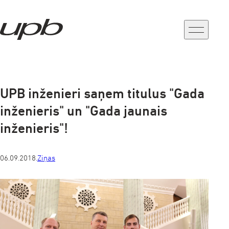
a-
a+
UPB inženieri saņem titulus "Gada
inženieris" un "Gada jaunais
inženieris"!
06.09.2018.
Ziņas