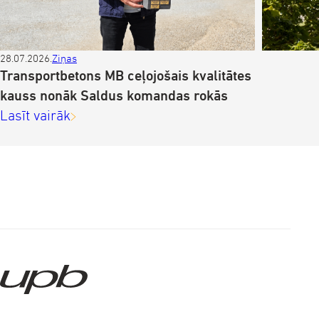
28.07.2026.
Ziņas
Z
Transportbetons MB ceļojošais kvalitātes
kauss nonāk Saldus komandas rokās
Lasīt vairāk