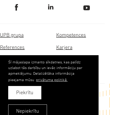
UPB grupa
Kompetences
References
Karjera
Sertifikāti
Ilgtspēja
Šī mājaslapa izmanto sīkdatnes, kas palīdz
uzlabot tās darbību un ievāc informāciju par
Kontakti
apmeklējumu. Detalizētāka informācija
pieejama mūsu
privātuma politikā.
Piekrītu
Sazināties
upb(abols)upb.lv
Nepiekrītu
+371 6348 9333