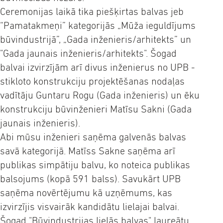
Ceremonijas laikā tika piešķirtas balvas jeb
“Pamatakmeņi” kategorijās „Mūža ieguldījums
būvindustrijā”, „Gada inženieris/arhitekts” un
"Gada jaunais inženieris/arhitekts". Šogad
balvai izvirzījām arī divus inženierus no UPB -
stikloto konstrukciju projektēšanas nodaļas
vadītāju Guntaru Rogu (Gada inženieris) un ēku
konstrukciju būvinženieri Matīsu Sakni (Gada
jaunais inženieris).
Abi mūsu inženieri saņēma galvenās balvas
savā kategorijā. Matīss Sakne saņēma arī
publikas simpātiju balvu, ko noteica publikas
balsojums (kopā 591 balss). Savukārt UPB
saņēma novērtējumu kā uzņēmums, kas
izvirzījis visvairāk kandidātu lielajai balvai.
Šogad "Būvindustrijas lielās balvas" laureātu