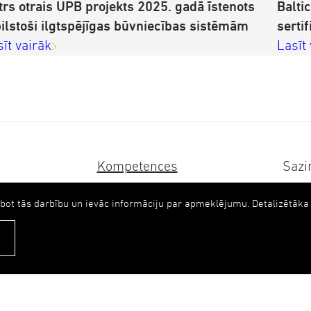
trs otrais UPB projekts 2025. gadā īstenots
Balti
bilstoši ilgtspējīgas būvniecības sistēmām
sertif
sīt vairāk
Lasīt
Kompetences
Sazi
Karjera
upb(
abot tās darbību un ievāc informāciju par apmeklējumu. Detalizētā
+371
Ilgtspēja
ka