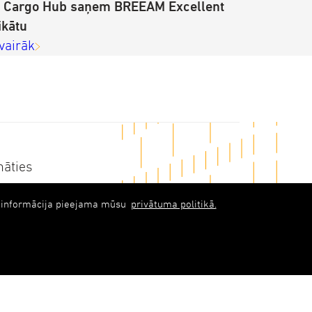
c Cargo Hub saņem BREEAM Excellent
ikātu
 vairāk
nāties
abols)upb.lv
ka informācija pieejama mūsu
privātuma politikā.
 6348 9333