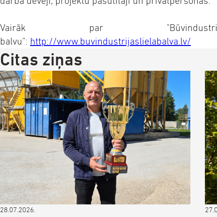
darba devēji, projektu pasūtītāji un privātpersonas.
Vairāk par "Būvindustr
balvu":
http://www.buvindustrijaslielabalva.lv/
Citas ziņas
28.07.2026.
27.