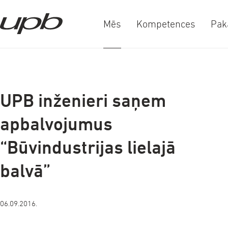
Mēs
Kompetences
Pak
a-
a+
UPB inženieri saņem
apbalvojumus
“Būvindustrijas lielajā
balvā”
06.09.2016.