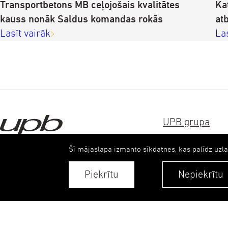
Transportbetons MB ceļojošais kvalitātes
Ka
kauss nonāk Saldus komandas rokās
at
Lasīt vairāk
La
UPB grupa
References
Šī mājaslapa izmanto sīkdatnes, kas palīdz uzl
Sertifikāti
Piekrītu
Nepiekrītu
Kontakti
© 2026. UPB AS.
Visas tiesības aizsargātas.
Kontakti
Privātuma politi