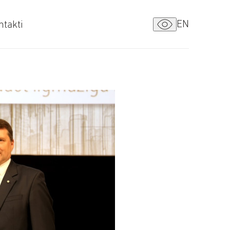
EN
ntakti