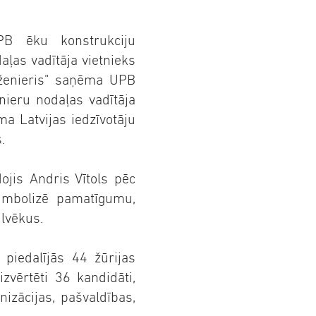
PB ēku konstrukciju
aļas vadītāja vietnieks
inženieris" saņēma UPB
nieru nodaļas vadītāja
ma Latvijas iedzīvotāju
.
jis Andris Vītols pēc
simbolizē pamatīgumu,
ilvēkus.
 piedalījās 44 žūrijas
izvērtēti 36 kandidāti,
izācijas, pašvaldības,