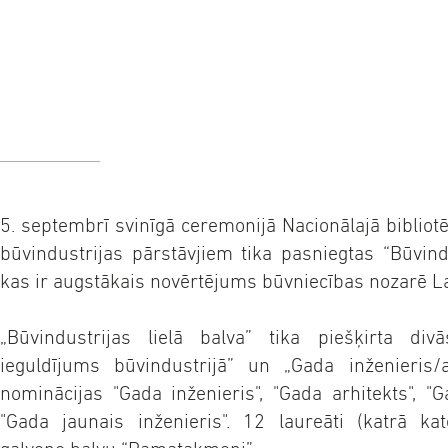
5. septembrī svinīgā ceremonijā Nacionālajā bibliot
būvindustrijas pārstāvjiem tika pasniegtas “Būvindu
kas ir augstākais novērtējums būvniecības nozarē La
„Būvindustrijas lielā balva” tika piešķirta div
ieguldījums būvindustrijā” un „Gada inženieris/ar
nominācijas "Gada inženieris", "Gada arhitekts", "G
"Gada jaunais inženieris". 12 laureāti (katrā ka