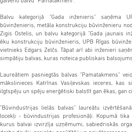
galveno balvu “Pamatakmeni”.
Balvu kategorijā "Gada inženieris" saņēma U
būvinženieris, metāla konstrukciju būvinženieru nod
Zigis Ostelis, un balvu kategorijā "Gada jaunais 
ēku konstrukciju būvinženieris, UPB Rīgas būvinže
vietnieks Edgars Zelčs. Tāpat arī abi inženieri saņē
simpātiju balvas, kuras noteica publiskais balsojums
Laureātiem pasniegtās balvas "Pamatakmens" veido
mākslinieces Katrīnas Vasiļevskas ieceres, kas 
ilgtspēju un spēju enerģētiski balstīt gan ēkas, gan c
"Būvindustrijas lielās balvas" laureātu izvērtēšanā
locekļi - būvindustrijas profesionāļi. Kopumā tika 
kurus balvai izvirzīja uzņēmumi, sabiedriskās organ