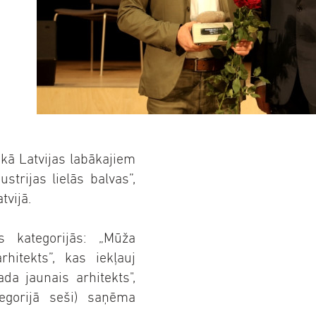
ēkā Latvijas labākajiem
strijas lielās balvas”,
tvijā.
ās kategorijās: „Mūža
hitekts”, kas iekļauj
ada jaunais arhitekts",
tegorijā seši) saņēma