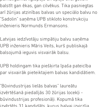
balstīt gan ēkas, gan cilvēkus. Tika pasniegtas
arī žūrijas atzinības balvas un speciālo balvu no
"Sadolin" saņēma UPB stikloto konstrukciju
inženieris Normunds Ermansons.
Latvijas iedzīvotāju simpātiju balvu saņēma
UPB inženieris Māris Veits, kurš publiskajā
balsojumā ieguvis visvairāk balsu.
UPB holdingam tika piešķirta īpaša pateicība
par visvairāk pieteiktajiem balvas kandidātiem.
"Būvindustrijas lielās balvas" laureātu
izvērtēšanā piedalījās 30 žūrijas locekļi -
būvindustrijas profesionāļi. Kopumā tika
izvērtēts 31 kandidāts, kurus balvai izvirzīja