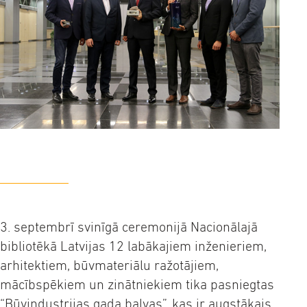
3. septembrī svinīgā ceremonijā Nacionālajā
bibliotēkā Latvijas 12 labākajiem inženieriem,
arhitektiem, būvmateriālu ražotājiem,
mācībspēkiem un zinātniekiem tika pasniegtas
“Būvindustrijas gada balvas”, kas ir augstākais