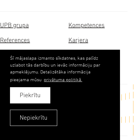
UPB grupa
Kompetences
References
Karjera
Sertifikāti
Ilgtspēja
Šī mājaslapa izmanto sīkdatnes, kas palīdz
uzlabot tās darbību un ievāc informāciju par
Kontakti
apmeklējumu. Detalizētāka informācija
pieejama mūsu
privātuma politikā.
Piekrītu
Sazināties
upb(abols)upb.lv
Nepiekrītu
+371 6348 9333