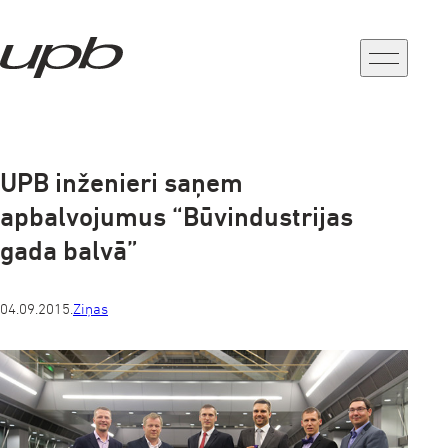
a-
a+
UPB inženieri saņem
apbalvojumus “Būvindustrijas
gada balvā”
04.09.2015.
Ziņas