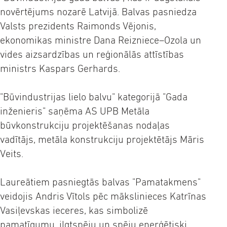
novērtējums nozarē Latvijā. Balvas pasniedza
Valsts prezidents Raimonds Vējonis,
ekonomikas ministre Dana Reizniece–Ozola un
vides aizsardzības un reģionālās attīstības
ministrs Kaspars Gerhards.
"Būvindustrijas lielo balvu" kategorijā "Gada
inženieris" saņēma AS UPB Metāla
būvkonstrukciju projektēšanas nodaļas
vadītājs, metāla konstrukciju projektētājs Māris
Veits.
Laureātiem pasniegtās balvas "Pamatakmens"
veidojis Andris Vītols pēc mākslinieces Katrīnas
Vasiļevskas ieceres, kas simbolizē
pamatīgumu, ilgtspēju un spēju enerģētiski