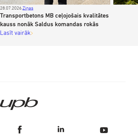
28.07.2026.
Ziņas
Z
Transportbetons MB ceļojošais kvalitātes
kauss nonāk Saldus komandas rokās
Lasīt vairāk