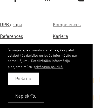
UPB grupa
Kompetences
References
Karjera
Sertifikāti
Ilgtspēja
Šī mājaslapa izmanto sīkdatnes, kas palīdz
uzlabot tās darbību un ievāc informāciju par
Kontakti
apmeklējumu. Detalizētāka informācija
pieejama mūsu
privātuma politikā.
Piekrītu
Sazināties
upb(abols)upb.lv
Nepiekrītu
+371 6348 9333