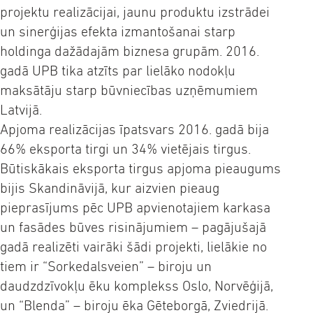
projektu realizācijai, jaunu produktu izstrādei
un sinerģijas efekta izmantošanai starp
holdinga dažādajām biznesa grupām. 2016.
gadā UPB tika atzīts par lielāko nodokļu
maksātāju starp būvniecības uzņēmumiem
Latvijā.
Apjoma realizācijas īpatsvars 2016. gadā bija
66% eksporta tirgi un 34% vietējais tirgus.
Būtiskākais eksporta tirgus apjoma pieaugums
bijis Skandināvijā, kur aizvien pieaug
pieprasījums pēc UPB apvienotajiem karkasa
un fasādes būves risinājumiem – pagājušajā
gadā realizēti vairāki šādi projekti, lielākie no
tiem ir “Sorkedalsveien” – biroju un
daudzdzīvokļu ēku komplekss Oslo, Norvēģijā,
un “Blenda” – biroju ēka Gēteborgā, Zviedrijā.