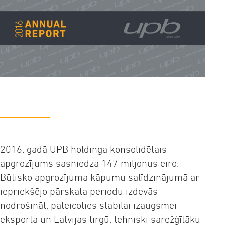
2016. gadā UPB holdinga konsolidētais
apgrozījums sasniedza 147 miljonus eiro.
Būtisko apgrozījuma kāpumu salīdzinājumā ar
iepriekšējo pārskata periodu izdevās
nodrošināt, pateicoties stabilai izaugsmei
eksporta un Latvijas tirgū, tehniski sarežģītāku