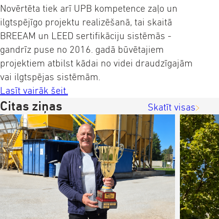
Novērtēta tiek arī UPB kompetence zaļo un
ilgtspējīgo projektu realizēšanā, tai skaitā
BREEAM un LEED sertifikāciju sistēmās -
gandrīz puse no 2016. gadā būvētajiem
projektiem atbilst kādai no videi draudzīgajām
vai ilgtspējas sistēmām.
Lasīt vairāk šeit.
Citas ziņas
Skatīt visas