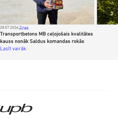
28.07.2026.
Ziņas
Z
Transportbetons MB ceļojošais kvalitātes
kauss nonāk Saldus komandas rokās
Lasīt vairāk