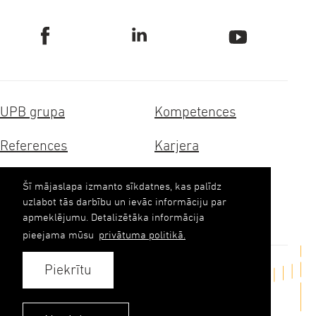
UPB grupa
Kompetences
References
Karjera
Sertifikāti
Ilgtspēja
Šī mājaslapa izmanto sīkdatnes, kas palīdz
uzlabot tās darbību un ievāc informāciju par
Kontakti
apmeklējumu. Detalizētāka informācija
pieejama mūsu
privātuma politikā.
Piekrītu
Sazināties
upb(abols)upb.lv