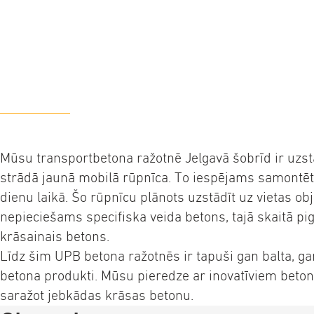
Mūsu transportbetona ražotnē Jelgavā šobrīd ir uzst
strādā jaunā mobilā rūpnīca. To iespējams samontē
dienu laikā. Šo rūpnīcu plānots uzstādīt uz vietas obj
nepieciešams specifiska veida betons, tajā skaitā pi
krāsainais betons.
Līdz šim UPB betona ražotnēs ir tapuši gan balta, g
betona produkti. Mūsu pieredze ar inovatīviem beto
saražot jebkādas krāsas betonu.