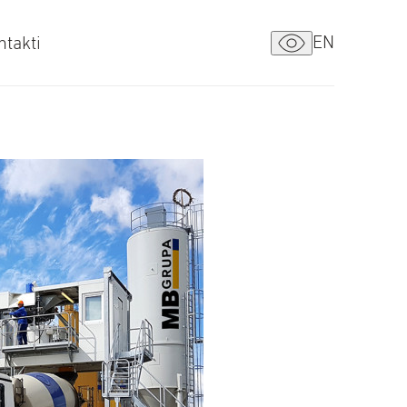
EN
ntakti