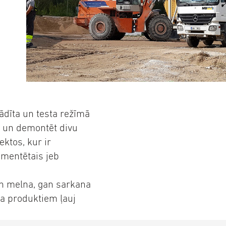
ādīta un testa režīmā
t un demontēt divu
ektos, kur ir
gmentētais jeb
an melna, gan sarkana
na produktiem ļauj