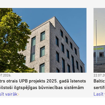
07.2026.
22.07.2
trs otrais UPB projekts 2025. gadā īstenots
Balti
bilstoši ilgtspējīgas būvniecības sistēmām
sertif
sīt vairāk
Lasīt