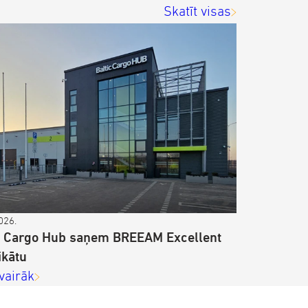
Skatīt visas
026.
c Cargo Hub saņem BREEAM Excellent
ikātu
 vairāk