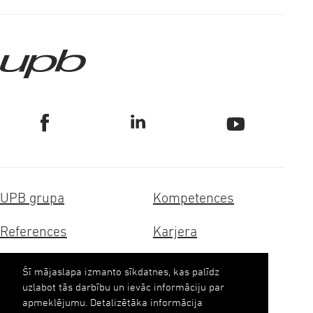
UPB grupa
Kompetences
References
Karjera
Sertifikāti
Ilgtspēja
Šī mājaslapa izmanto sīkdatnes, kas palīdz
uzlabot tās darbību un ievāc informāciju par
Kontakti
apmeklējumu. Detalizētāka informācija