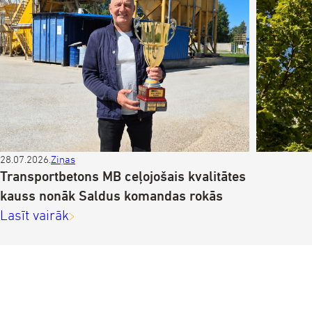
28.07.2026.
Ziņas
Z
Transportbetons MB ceļojošais kvalitātes
kauss nonāk Saldus komandas rokās
Lasīt vairāk